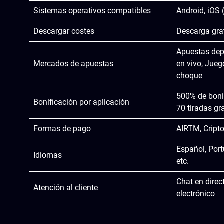
Sistemas operativos compatibles
Android, iOS
Descargar costes
Descarga gra
Apuestas dep
Mercados de apuestas
en vivo, Jueg
choque
500% de boni
Bonificación por aplicación
70 tiradas gra
Formas de pago
AIRTM, Crip
Español, Port
Idiomas
etc.
Chat en direc
Atención al cliente
electrónico