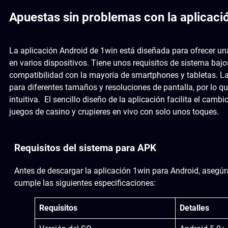
Apuestas sin problemas con la aplicaci
La aplicación Android de 1win está diseñada para ofrecer un
en varios dispositivos. Tiene unos requisitos de sistema bajos
compatibilidad con la mayoría de smartphones y tabletas. L
para diferentes tamaños y resoluciones de pantalla, por lo qu
intuitiva. El sencillo diseño de la aplicación facilita el camb
juegos de casino y crupieres en vivo con solo unos toques.
Requisitos del sistema para APK
Antes de descargar la aplicación 1win para Android, asegúra
cumple las siguientes especificaciones:
Requisitos
Detalles