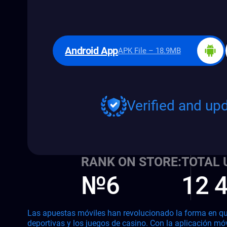
Android App
APK File – 18.9MB
Verified and up
RANK ON STORE:
TOTAL 
№6
12 
Las apuestas móviles han revolucionado la forma en qu
deportivas y los juegos de casino. Con la aplicación mó