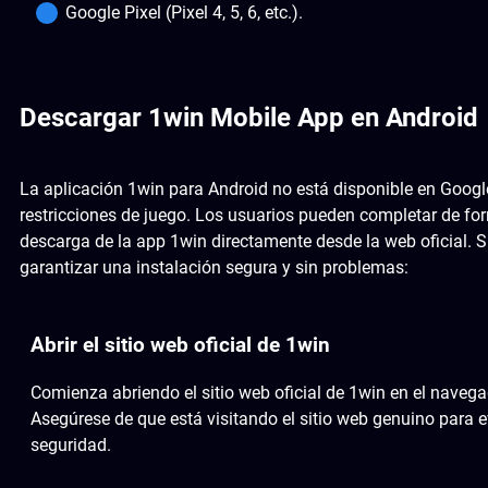
Google Pixel (Pixel 4, 5, 6, etc.).
Descargar 1win Mobile App en Android
La aplicación 1win para Android no está disponible en Googl
restricciones de juego. Los usuarios pueden completar de fo
descarga de la app 1win directamente desde la web oficial. S
garantizar una instalación segura y sin problemas:
Abrir el sitio web oficial de 1win
Comienza abriendo el sitio web oficial de 1win en el navega
Asegúrese de que está visitando el sitio web genuino para ev
seguridad.