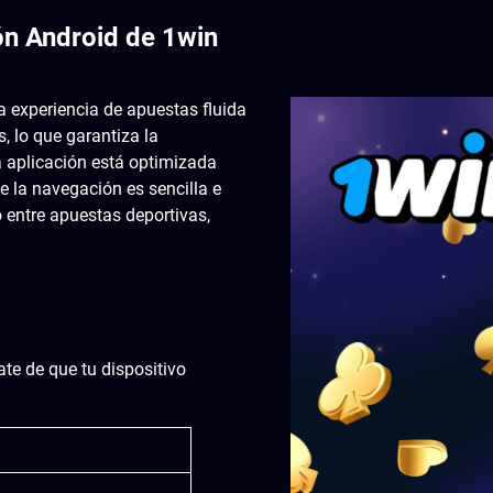
ón Android de 1win
a experiencia de apuestas fluida
, lo que garantiza la
a aplicación está optimizada
e la navegación es sencilla e
io entre apuestas deportivas,
te de que tu dispositivo