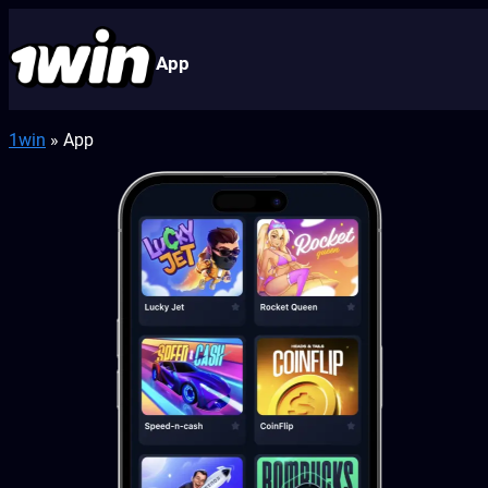
App
1win
»
App